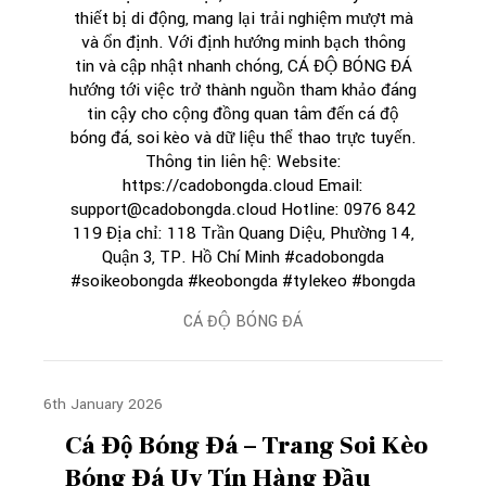
thiết bị di động, mang lại trải nghiệm mượt mà
và ổn định. Với định hướng minh bạch thông
tin và cập nhật nhanh chóng, CÁ ĐỘ BÓNG ĐÁ
hướng tới việc trở thành nguồn tham khảo đáng
tin cậy cho cộng đồng quan tâm đến cá độ
bóng đá, soi kèo và dữ liệu thể thao trực tuyến.
Thông tin liên hệ: Website:
https://cadobongda.cloud Email:
support@cadobongda.cloud Hotline: 0976 842
119 Địa chỉ: 118 Trần Quang Diệu, Phường 14,
Quận 3, TP. Hồ Chí Minh #cadobongda
#soikeobongda #keobongda #tylekeo #bongda
CÁ ĐỘ BÓNG ĐÁ
6th January 2026
Cá Độ Bóng Đá – Trang Soi Kèo
Bóng Đá Uy Tín Hàng Đầu