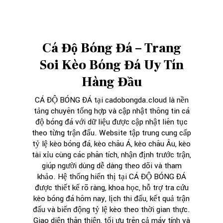
Cá Độ Bóng Đá – Trang
Soi Kèo Bóng Đá Uy Tín
Hàng Đầu
CÁ ĐỘ BÓNG ĐÁ tại cadobongda.cloud là nền
tảng chuyên tổng hợp và cập nhật thông tin cá
độ bóng đá với dữ liệu được cập nhật liên tục
theo từng trận đấu. Website tập trung cung cấp
tỷ lệ kèo bóng đá, kèo châu Á, kèo châu Âu, kèo
tài xỉu cùng các phân tích, nhận định trước trận,
giúp người dùng dễ dàng theo dõi và tham
khảo. Hệ thống hiển thị tại CÁ ĐỘ BÓNG ĐÁ
được thiết kế rõ ràng, khoa học, hỗ trợ tra cứu
kèo bóng đá hôm nay, lịch thi đấu, kết quả trận
đấu và biến động tỷ lệ kèo theo thời gian thực.
Giao diện thân thiện, tối ưu trên cả máy tính và