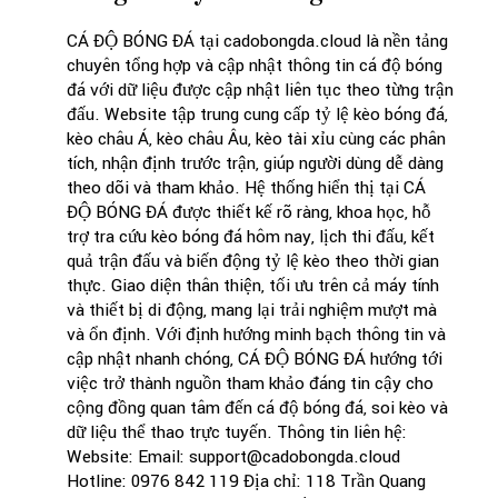
CÁ ĐỘ BÓNG ĐÁ tại cadobongda.cloud là nền tảng
chuyên tổng hợp và cập nhật thông tin cá độ bóng
đá với dữ liệu được cập nhật liên tục theo từng trận
đấu. Website tập trung cung cấp tỷ lệ kèo bóng đá,
kèo châu Á, kèo châu Âu, kèo tài xỉu cùng các phân
tích, nhận định trước trận, giúp người dùng dễ dàng
theo dõi và tham khảo. Hệ thống hiển thị tại CÁ
ĐỘ BÓNG ĐÁ được thiết kế rõ ràng, khoa học, hỗ
trợ tra cứu kèo bóng đá hôm nay, lịch thi đấu, kết
quả trận đấu và biến động tỷ lệ kèo theo thời gian
thực. Giao diện thân thiện, tối ưu trên cả máy tính
và thiết bị di động, mang lại trải nghiệm mượt mà
và ổn định. Với định hướng minh bạch thông tin và
cập nhật nhanh chóng, CÁ ĐỘ BÓNG ĐÁ hướng tới
việc trở thành nguồn tham khảo đáng tin cậy cho
cộng đồng quan tâm đến cá độ bóng đá, soi kèo và
dữ liệu thể thao trực tuyến. Thông tin liên hệ:
Website: Email: support@cadobongda.cloud
Hotline: 0976 842 119 Địa chỉ: 118 Trần Quang